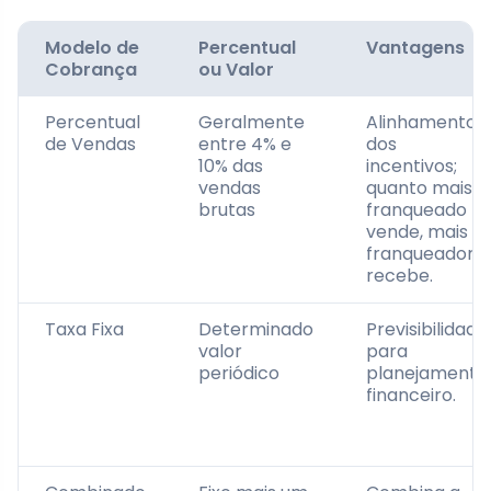
Modelo de
Percentual
Vantagens
Cobrança
ou Valor
Percentual
Geralmente
Alinhamento
de Vendas
entre 4% e
dos
10% das
incentivos;
vendas
quanto mais o
brutas
franqueado
vende, mais o
franqueador
recebe.
Taxa Fixa
Determinado
Previsibilidade
valor
para
periódico
planejamento
financeiro.