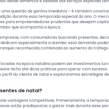
do desde alimentos e bebidas até serviços especiais tem
as uma questão de ganhos imediatos – é também constru
radição durante essa temporada especial do ano. O mer
ões para empreendedores prudentes que desejam capital
umidor que acompanha a época.
as empresas, com consumidores buscando presentes, dec
 se dedicam especialmente a atender essa demanda pode
a franquia reconhecida combinada ao aumento do tráfego
ocadas na época natalina podem ser investimentos lucra
neste nicho até dicas práticas para operar com sucesso.
erfil do cliente de natal e exploraremos estratégias de
esentes de natal?
ersas vantagens competitivas. Primeiramente, a tempora
oas estão predispostas a gastar mais durante esse per