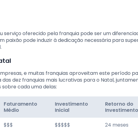
u serviço oferecido pela franquia pode ser um diferencia
em paixão pode induzir à dedicação necessária para supe
.
atal
 empresas, e muitas franquias aproveitam este período p
a das dez franquias mais lucrativas para o Natal, juntam
 sobre cada uma delas:
Faturamento
Investimento
Retorno do
Médio
Inicial
Investiment
$$$
$$$$$
24 meses