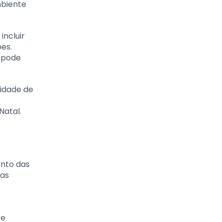
mbiente
incluir
es.
o pode
lidade de
Natal.
ento das
ras
 e