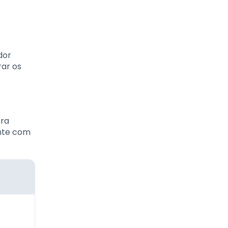
dor
rar os
ara
ente com
o