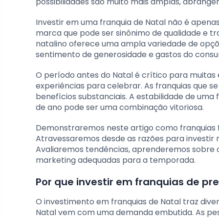
possibilidades são muito mais amplas, abrangen
Investir em uma franquia de Natal não é apen
marca que pode ser sinônimo de qualidade e t
natalino oferece uma ampla variedade de opç
sentimento de generosidade e gastos do cons
O período antes do Natal é crítico para muit
experiências para celebrar. As franquias que
benefícios substanciais. A estabilidade de um
de ano pode ser uma combinação vitoriosa.
Demonstraremos neste artigo como franquias f
Atravessaremos desde as razões para investir 
Avaliaremos tendências, aprenderemos sobre o p
marketing adequadas para a temporada.
Por que investir em franquias de pr
O investimento em franquias de Natal traz div
Natal vem com uma demanda embutida. As pess