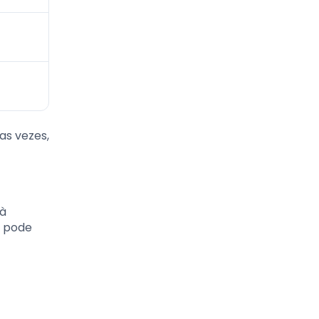
as vezes,
 à
s pode