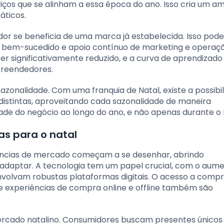
ços que se alinham a essa época do ano. Isso cria um a
áticos.
dor se beneficia de uma marca já estabelecida. Isso pode 
bem-sucedido e apoio contínuo de marketing e operaçõ
ser significativamente reduzido, e a curva de aprendizad
preendedores.
azonalidade. Com uma franquia de Natal, existe a possibi
istintas, aproveitando cada sazonalidade de maneira
dade do negócio ao longo do ano, e não apenas durante o 
s para o natal
dências de mercado começam a se desenhar, abrindo
adaptar. A tecnologia tem um papel crucial, com o aum
envolvam robustas plataformas digitais. O acesso a comp
de experiências de compra online e offline também são
mercado natalino. Consumidores buscam presentes únicos