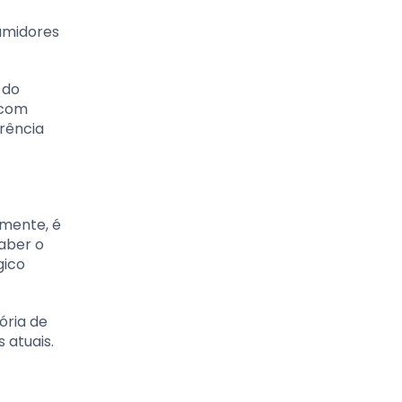
sumidores
 do
 com
rência
amente, é
Saber o
gico
ória de
 atuais.