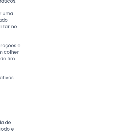
áticos.
ir uma
cado
izar no
orações e
m colher
 de fim
tivos.
da de
íodo e