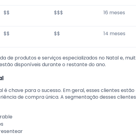
$$
$$$
16 meses
$$
$$
14 meses
a de produtos e serviços especializados no Natal e, muit
stão disponíveis durante o restante do ano.
al
al é chave para o sucesso. Em geral, esses clientes estão
eriência de compra única. A segmentação desses cliente
rable
os
presentear