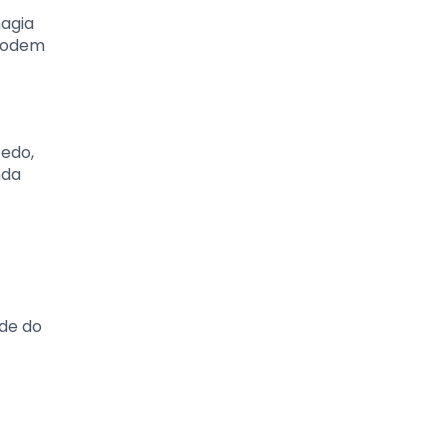
magia
 podem
cedo,
nda
ade do