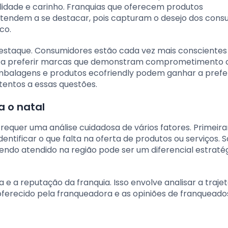
idade e carinho. Franquias que oferecem produtos
s tendem a se destacar, pois capturam o desejo dos con
co.
destaque. Consumidores estão cada vez mais conscientes
m a preferir marcas que demonstram comprometimento
embalagens e produtos ecofriendly podem ganhar a prefe
entos a essas questões.
a o natal
l requer uma análise cuidadosa de vários fatores. Primeir
tificar o que falta na oferta de produtos ou serviços. 
endo atendido na região pode ser um diferencial estraté
a e a reputação da franquia. Isso envolve analisar a trajet
oferecido pela franqueadora e as opiniões de franqueados