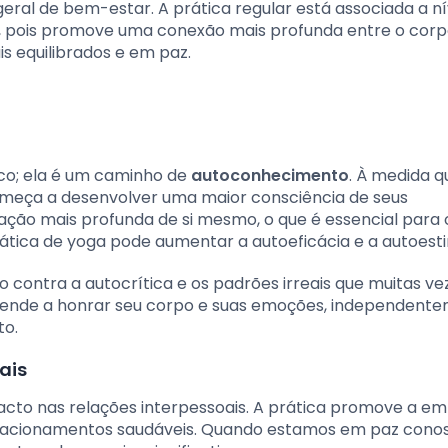
ral de bem-estar. A prática regular está associada a ní
da, pois promove uma conexão mais profunda entre o corp
s equilibrados e em paz.
ico; ela é um caminho de
autoconhecimento
. À medida 
omeça a desenvolver uma maior consciência de seus
ção mais profunda de si mesmo, o que é essencial para 
rática de yoga pode aumentar a autoeficácia e a autoest
 contra a autocrítica e os padrões irreais que muitas ve
prende a honrar seu corpo e suas emoções, independent
o.
ais
cto nas relações interpessoais. A prática promove a em
relacionamentos saudáveis. Quando estamos em paz cono