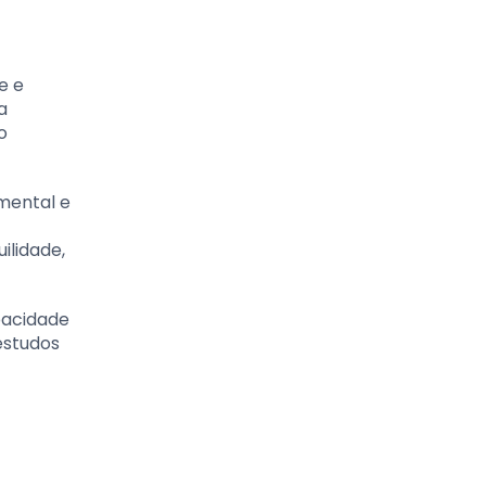
e e
a
o
 mental e
ilidade,
apacidade
estudos