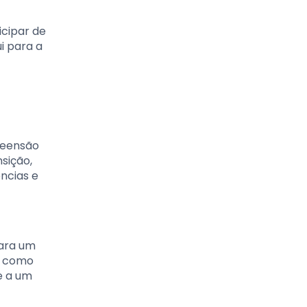
icipar de
i para a
reensão
sição,
ências e
para um
r como
e a um