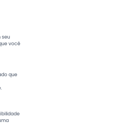
m seu
 que você
ado que
.
ibilidade
 uma