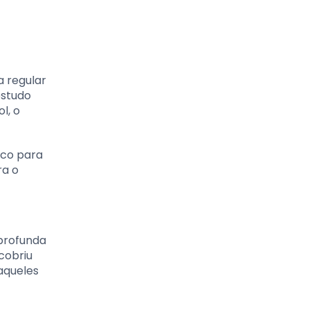
a regular
estudo
l, o
oco para
ra o
profunda
cobriu
aqueles