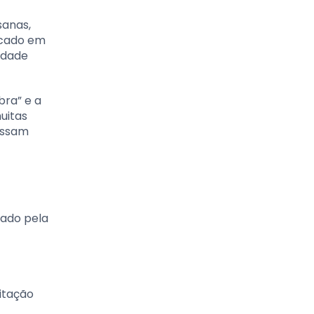
sanas,
icado em
lidade
bra” e a
uitas
assam
zado pela
itação