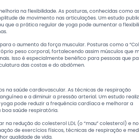
elhoria na flexibilidade. As posturas, conhecidas como a
plitude de movimento nas articulações. Um estudo publ
ou que a prática regular de yoga pode aumentar a flexibi
as.
i para o aumento da força muscular. Posturas como a “Co
próprio peso corporal, fortalecendo assim músculos que m
nais. Isso é especialmente benéfico para pessoas que p
sculatura das costas e do abdômen.
os na saúde cardiovascular. As técnicas de respiração
guínea e a diminuir a pressão arterial. Um estudo reali
 yoga pode reduzir a frequência cardíaca e melhorar a
 boa saúde respiratória.
ar na redução do colesterol LDL (o “mau” colesterol) e no
ção de exercícios físicos, técnicas de respiração e med
r qualidade de vida.