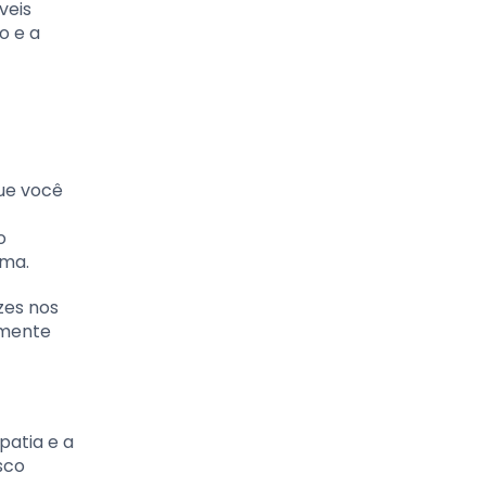
veis
o e a
que você
o
ima.
zes nos
emente
patia e a
sco