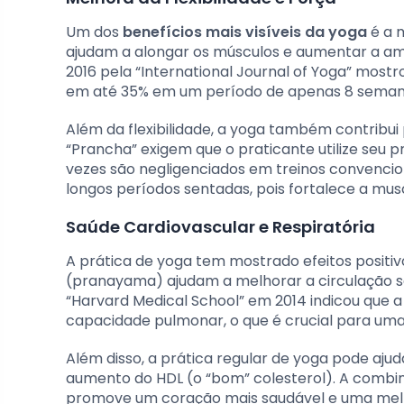
Um dos
benefícios mais visíveis da yoga
é a m
ajudam a alongar os músculos e aumentar a am
2016 pela “International Journal of Yoga” mostr
em até 35% em um período de apenas 8 seman
Além da flexibilidade, a yoga também contribu
“Prancha” exigem que o praticante utilize seu 
vezes são negligenciados em treinos convencio
longos períodos sentadas, pois fortalece a mu
Saúde Cardiovascular e Respiratória
A prática de yoga tem mostrado efeitos positiv
(pranayama) ajudam a melhorar a circulação san
“Harvard Medical School” em 2014 indicou que a
capacidade pulmonar, o que é crucial para uma
Além disso, a prática regular de yoga pode ajud
aumento do HDL (o “bom” colesterol). A combina
promove um coração mais saudável e uma melho