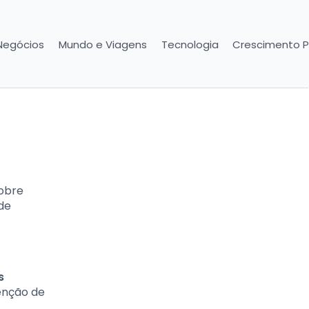
Negócios
Mundo e Viagens
Tecnologia
Crescimento P
sobre
 de
s
senção de