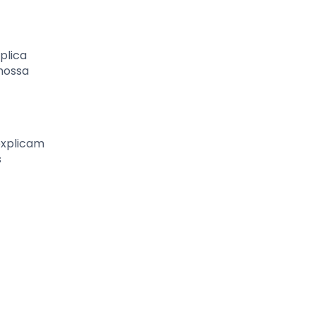
plica
nossa
explicam
s