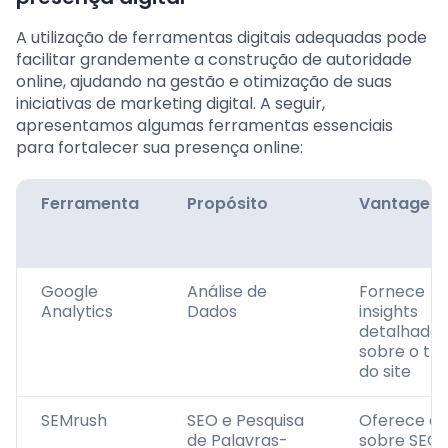
A utilização de ferramentas digitais adequadas pode
facilitar grandemente a construção de autoridade
online, ajudando na gestão e otimização de suas
iniciativas de marketing digital. A seguir,
apresentamos algumas ferramentas essenciais
para fortalecer sua presença online:
Ferramenta
Propósito
Vantagen
Google
Análise de
Fornece
Analytics
Dados
insights
detalhados
sobre o tr
do site
SEMrush
SEO e Pesquisa
Oferece d
de Palavras-
sobre SEO 