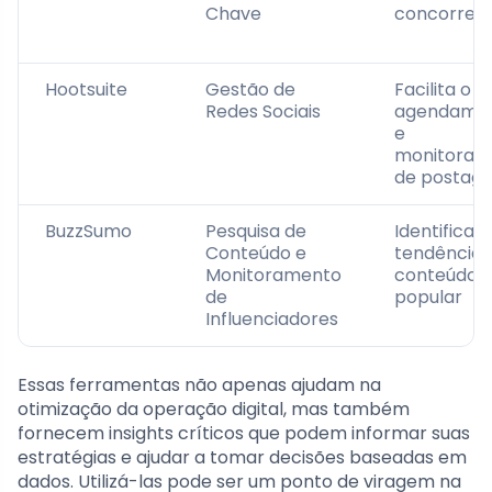
Chave
concorren
Hootsuite
Gestão de
Facilita o
Redes Sociais
agendame
e
monitoram
de postag
BuzzSumo
Pesquisa de
Identifica
Conteúdo e
tendências
Monitoramento
conteúdo
de
popular
Influenciadores
Essas ferramentas não apenas ajudam na
otimização da operação digital, mas também
fornecem insights críticos que podem informar suas
estratégias e ajudar a tomar decisões baseadas em
dados. Utilizá-las pode ser um ponto de viragem na