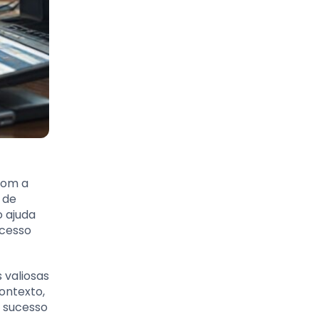
Com a
 de
o ajuda
ucesso
 valiosas
ontexto,
 sucesso