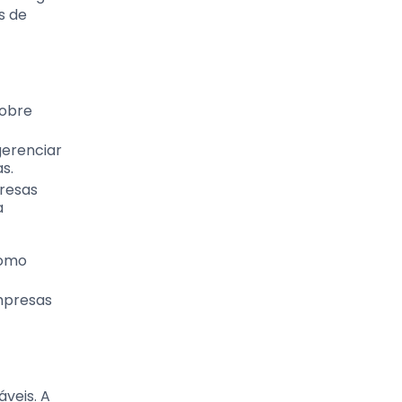
s de
sobre
gerenciar
s.
resas
a
como
mpresas
veis. A