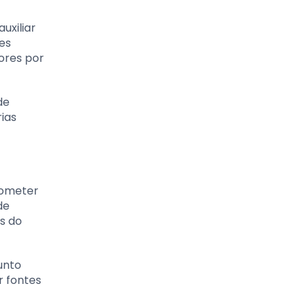
uxiliar
es
ores por
de
ias
rometer
de
s do
unto
r fontes