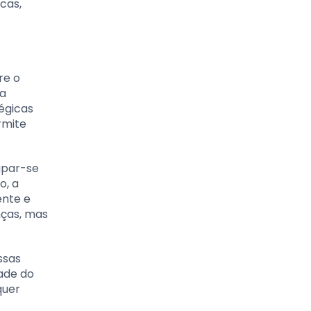
cas,
re o
 a
égicas
rmite
ipar-se
o, a
ente e
nças, mas
ssas
ade do
quer