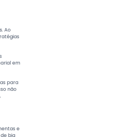
s. Ao
ratégias
s
arial em
eas para
sso não
,
mentas e
 de big