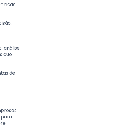
écnicas
cisão,
, análise
es que
ntas de
mpresas
o para
pre