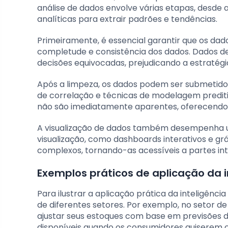
análise de dados envolve várias etapas, desde 
analíticas para extrair padrões e tendências.
Primeiramente, é essencial garantir que os dados
completude e consistência dos dados. Dados d
decisões equivocadas, prejudicando a estratégia
Após a limpeza, os dados podem ser submetidos 
de correlação e técnicas de modelagem preditiv
não são imediatamente aparentes, oferecendo u
A visualização de dados também desempenha um 
visualização, como dashboards interativos e gr
complexos, tornando-as acessíveis a partes in
Exemplos práticos de aplicação da 
Para ilustrar a aplicação prática da inteligên
de diferentes setores. Por exemplo, no setor d
ajustar seus estoques com base em previsões 
disponíveis quando os consumidores quiserem 