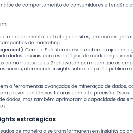
a análise de comportamento de consumidores e tendência
em:
a o monitoramento de tráfego de sites, oferece insights 
 campanhas de marketing.
nagement)
: Como o Salesforce, esses sistemas ajudam a 
ando dados cruciais para estratégias de marketing e venda
as como Hootsuite ou Brandwatch permitem que as emp
sociais, oferecendo insights sobre a opinião pública e 
em a ferramentas avançadas de mineração de dados, 
em prever tendências futuras com alta precisão. Essas
a de dados, mas também aprimoram a capacidade das e
az.
ights estratégicos
isados de maneira a se transformarem em insights acioná