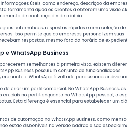
r informações úteis, como endereço, descrição da empres
. Esta ferramenta ajuda os clientes a obterem uma visão cl
namento de confiança desde o início.
agens automáticas, respostas rápidas e uma coleção de
ersas. Isso permite que as empresas personalizem suas
 recebam respostas, mesmo fora do horário de expedient
pp e WhatsApp Business
arecerem semelhantes à primeira vista, existem difere
hatsApp Business possui um conjunto de funcionalidades
enquanto o WhatsApp é voltado para usuários individuai
 de criar um perfil comercial. No WhatsApp Business, as
cruciais no perfil, enquanto no WhatsApp pessoal, o es
atus. Esta diferença é essencial para estabelecer um di
ramentas de automação no WhatsApp Business, como mens
s não estão disponíveis na versão padrão e são especial