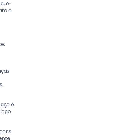
a, e-
ara e
e.
nças
s.
paço é
álogo
agens
mente