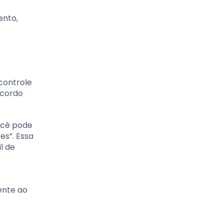
ento,
controle
acordo
ocê pode
es”. Essa
l de
ente ao