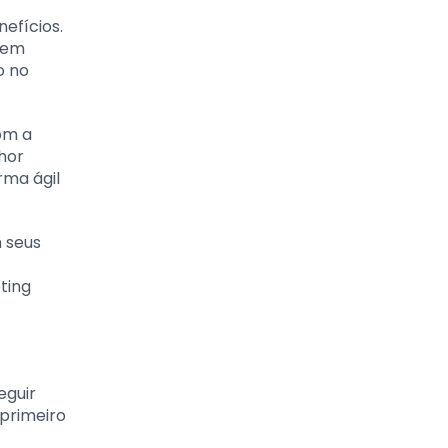
efícios.
odem
o no
om a
lhor
rma ágil
 seus
ting
eguir
 primeiro