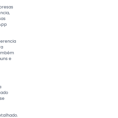
presas
ncia,
sas
sApp
ferencia
ra
 também
uns e
a
zado
 se
etalhado.