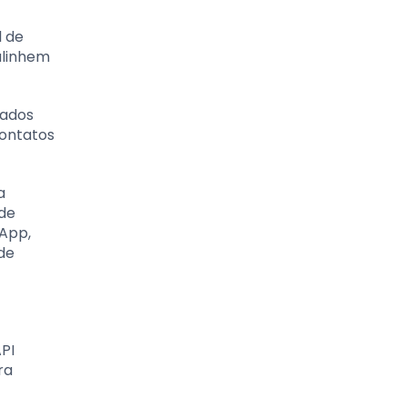
 de
alinhem
cados
contatos
a
ode
sApp,
de
PI
ra