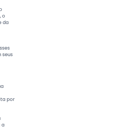
o
 o
e da
sses
m seus
ua
ata por
a
 a