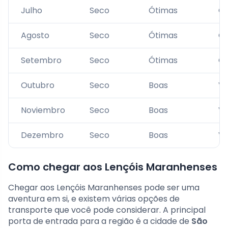
Julho
Seco
Ótimas
Ót
Agosto
Seco
Ótimas
Ót
Setembro
Seco
Ótimas
Ót
Outubro
Seco
Boas
Vi
Noviembro
Seco
Boas
Vi
Dezembro
Seco
Boas
Vi
Como chegar aos Lençóis Maranhenses
Chegar aos Lençóis Maranhenses pode ser uma
aventura em si, e existem várias opções de
transporte que você pode considerar. A principal
porta de entrada para a região é a cidade de
São