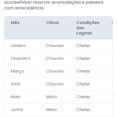
aconselhável reservar acomodações e passeios
com antecedência.
Mês
Clima
Condições
R
das
Lagoas
Janeiro
Chuvoso
Cheias
Ev
Fevereiro
Chuvoso
Cheias
Ev
Março
Chuvoso
Cheias
Ev
Abril
Chuvoso
Cheias
Ev
Maio
Misto
Cheias
Vi
Junho
Misto
Cheias
Vi